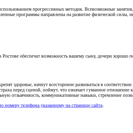
спользованием прогрессивных методик. Всевозможные занятия, б
сленные программы направлены на развитие физической силы, ин
Ростове обеспечат возможность вашему сыну, дочери хорошо под
 укрепят здоровье, начнут всесторонне развиваться в соответст
 страха перед сценой, поймут, что означает гуманное отношени
ьную отзывчивость, коммуникативные навыки, стремление позна
по номеру телефона указанному на странице сайта
.