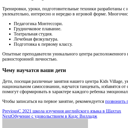
Тренировки, уроки, подготовительные техники разработаны с и
увлекательно, интересно и нередко в игровой форме. Многочи
Педагогика Монтессори.
Грудничковое плавание.
Театральная студия.
Лечебная физкультура.
Подготовка к первому классу.
Опытные преподаватели уникального центра расположенного в 
разносторонней личностью.
Чему научатся ваши дети
Дети, посещая различные занятия нашего центра Kids Village,
национальном самосознании, научатся танцевать, избавятся от
помогут сформировать в характере каждого ребенка эмоционал
Чтобы записаться на первое занятие, рекомендуется
позвонить 
Previous
С 2021 школа изучения английского языка в Шахтах
Next
Обучение с удовольствием в Кидс Вилладж