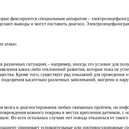
торые фиксируются специальным аппаратом – электроэнцефалогр
делают выводы и могут поставить диагноз. Электроэнцефалограм
е атаки;
в различных ситуациях – например, иногда это условие для пол
ыявления каких-либо отклонений развития, которые пока не успе
бщества. Кроме того, существует ряд показаний для проведения
и подозрения касательно различных заболеваний, мигрени и нар
 мозга и диагностирования любых связанных проблем, он инфо
повреждения кожного покрова в местах крепления датчиков, с 
ле. Во всех остальных случаях нет повода отказаться от такого
пациент принимает успокоительные или противосудорожные сред