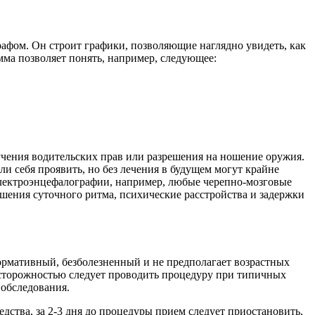
афом. Он строит графики, позволяющие наглядно увидеть, как
ма позволяет понять, например, следующее:
учения водительских прав или разрешения на ношение оружия.
ли себя проявить, но без лечения в будущем могут крайне
 электроэнцефалографии, например, любые черепно-мозговые
ушения суточного ритма, психические расстройства и задержки
рмативный, безболезненный и не предполагает возрастных
осторожностью следует проводить процедуру при типичных
 обследования.
ства, за 2-3 дня до процедуры прием следует приостановить,