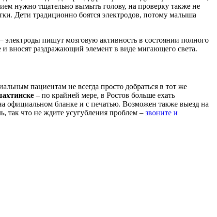
ванием нужно тщательно вымыть голову, на проверку также не
утки. Дети традиционно боятся электродов, потому малыша
– электроды пишут мозговую активность в состоянии полного
е и вносят раздражающий элемент в виде мигающего света.
альным пациентам не всегда просто добраться в тот же
шахтинске
– по крайней мере, в Ростов больше ехать
 на официальном бланке и с печатью. Возможен также выезд на
чь, так что не ждите усугубления проблем –
звоните и