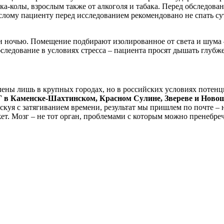
 кока-колы, взрослым также от алкоголя и табака. Перед обследо
ослому пациенту перед исследованием рекомендовано не спать с
и ночью. Помещение подбирают изолированное от света и шума 
следование в условиях стресса – пациента просят дышать глубж
ны лишь в крупных городах, но в российских условиях потенци
 в Каменске-Шахтинском, Красном Сулине, Звереве и Ново
скуя с затягиванием времени, результат мы пришлем по почте –
жет. Мозг – не тот орган, проблемами с которым можно пренебре