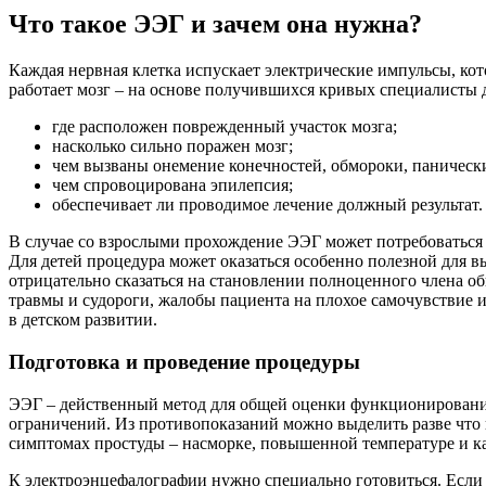
Что такое ЭЭГ и зачем она нужна?
Каждая нервная клетка испускает электрические импульсы, ко
работает мозг – на основе получившихся кривых специалисты 
где расположен поврежденный участок мозга;
насколько сильно поражен мозг;
чем вызваны онемение конечностей, обмороки, панически
чем спровоцирована эпилепсия;
обеспечивает ли проводимое лечение должный результат.
В случае со взрослыми прохождение ЭЭГ может потребоваться 
Для детей процедура может оказаться особенно полезной для в
отрицательно сказаться на становлении полноценного члена о
травмы и судороги, жалобы пациента на плохое самочувствие 
в детском развитии.
Подготовка и проведение процедуры
ЭЭГ – действенный метод для общей оценки функционирования
ограничений. Из противопоказаний можно выделить разве что 
симптомах простуды – насморке, повышенной температуре и каш
К электроэнцефалографии нужно специально готовиться. Если 