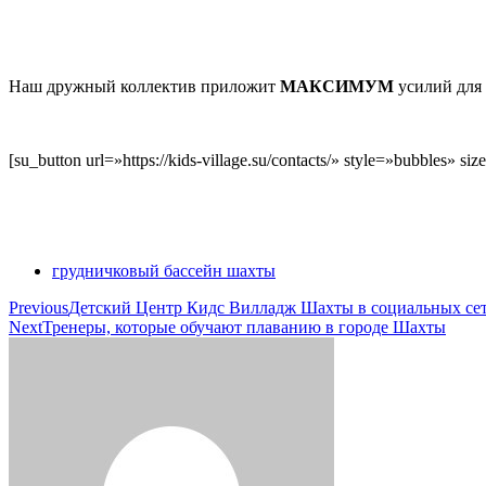
Наш дружный коллектив приложит
МАКСИМУМ
усилий для 
[su_button url=»https://kids-village.su/contacts/» style=»bubbles»
грудничковый бассейн шахты
Previous
Детский Центр Кидс Вилладж Шахты в социальных се
Next
Тренеры, которые обучают плаванию в городе Шахты