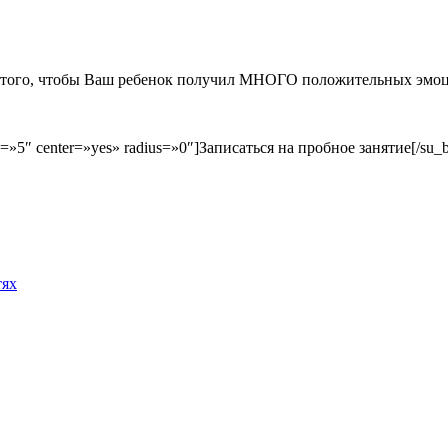
того, чтобы Ваш ребенок получил МНОГО положительных эмоций 
 size=»5″ center=»yes» radius=»0″]Записаться на пробное занятие[/su_b
тях