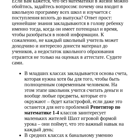
Если вам кажется, что без математики в жизни можно
обойтись, задайтесь вопросом: почему она входит в
школьную программу всех школ и изучается с
поступления вплоть до выпуска? Ответ прост:
ценнейшие знания закладываются в голову ребенку
именно тогда, когда он имеет потенциал и время,
чтобы разобраться в новой информации. К
сожалению, не каждый школьный учитель может
доходчиво и интересно донести материал до
учеников, а недостаток школьного образования
отразится не только на оценках в аттестате. Судите
сами.
В младших классах закладывается основа счета,
которая нужна хотя бы для того, чтобы быть
полноценным современным человеком. На
этом этапе школьник учится считать деньги и
вообще любые предметы, которые его
окружают – будет катастрофой, если даже это
останется для него проблемой
Репетитор по
математике 1-4
классов заинтересует
маленьких жителей Шахт игровой формой
урока – они поймут, что это важный навык на
каждый день;
В средних классах к банальному умению