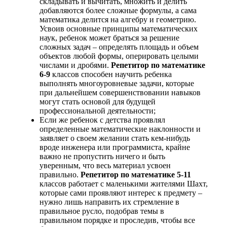
складывать и вычитать, множить и делить
добавляются более сложные формулы, а сама
математика делится на алгебру и геометрию.
Усвоив основные принципы математических
наук, ребенок может браться за решение
сложных задач – определять площадь и объем
объектов любой формы, оперировать целыми
числами и дробями.
Репетитор по математике
6-9
классов способен научить ребенка
выполнять многоуровневые задачи, которые
при дальнейшем совершенствовании навыков
могут стать основой для будущей
профессиональной деятельности;
Если же ребенок с детства проявлял
определенные математические наклонности и
заявляет о своем желании стать кем-нибудь
вроде инженера или программиста, крайне
важно не пропустить ничего и быть
уверенным, что весь материал усвоен
правильно.
Репетитор по математике 5-11
классов работает с маленькими жителями Шахт,
которые сами проявляют интерес к предмету –
нужно лишь направить их стремление в
правильное русло, подобрав темы в
правильном порядке и проследив, чтобы все